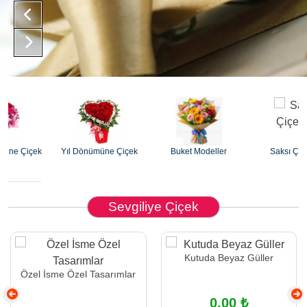
k
Yıl Dönümüne Çiçek
Buket Modeller
Saksı Çiçekleri
Sevgiliye Çiçek
Kutuda Beyaz Güller
Özel İsme Özel Tasarımlar
0.00 ₺